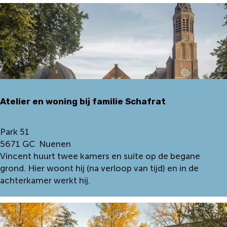
k
o
s
t
e
r
S
c
Atelier en woning bij familie Schafrat
h
a
f
A
Park 51
r
t
5671 GC
Nuenen
a
e
Vincent huurt twee kamers en suite op de begane
t
l
grond. Hier woont hij (na verloop van tijd) en in de
e
i
achterkamer werkt hij.
n
e
H
r
e
e
t