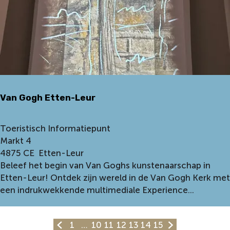
a
Van Gogh Etten-Leur
V
Toeristisch Informatiepunt
a
Markt 4
n
4875 CE
Etten-Leur
G
Beleef het begin van Van Goghs kunstenaarschap in
o
Etten-Leur! Ontdek zijn wereld in de Van Gogh Kerk met
g
een indrukwekkende multimediale Experience...
h
E
1
…
10
11
12
13
14
15
t