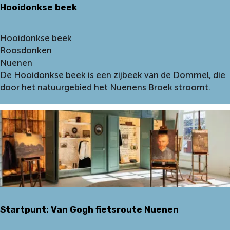
Hooidonkse beek
k
h
o
H
Hooidonkse beek
f
o
Roosdonken
o
Nuenen
i
De Hooidonkse beek is een zijbeek van de Dommel, die
d
door het natuurgebied het Nuenens Broek stroomt.
o
n
k
s
e
b
e
e
k
Startpunt: Van Gogh fietsroute Nuenen