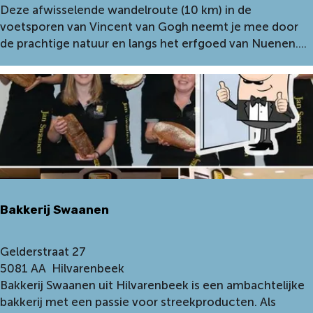
i
a
Deze afwisselende wandelroute (10 km) in de
e
r
voetsporen van Vincent van Gogh neemt je mee door
t
t
de prachtige natuur en langs het erfgoed van Nuenen....
s
p
r
u
o
n
u
t
t
:
e
V
N
a
u
n
e
G
n
Bakkerij Swaanen
o
e
g
n
h
B
Gelderstraat 27
N
a
5081 AA
Hilvarenbeek
P
k
Bakkerij Swaanen uit Hilvarenbeek is een ambachtelijke
w
k
bakkerij met een passie voor streekproducten. Als
a