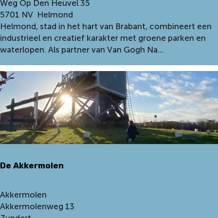
G
Weg Op Den Heuvel 35
e
5701 NV
Helmond
m
Helmond, stad in het hart van Brabant, combineert een
e
industrieel en creatief karakter met groene parken en
e
waterlopen. Als partner van Van Gogh Na...
n
t
e
H
e
l
m
o
n
De Akkermolen
d
D
Akkermolen
e
Akkermolenweg 13
A