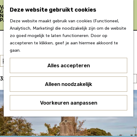
Bereikbaarheid
Eten & Drinken
Deze website gebruikt cookies
Verblijf &
Z
K
Deze website maakt gebruik van cookies (Functioneel,
accommodaties
o
a
M
G
Analytisch, Marketing) die noodzakelijk zijn om de website
Inspiratie
e
a
e
a
zo goed mogelijk te laten functioneren. Door op
k
r
n
n
Van Gogh locaties
accepteren te klikken, geef je aan hiermee akkoord te
Over Van Gogh
e
t
u
a
gaan.
Doe mee
n
a
W
S
Agenda
Filter
r
a
Alles accepteren
o
Over ons
d
t
r
Agenda
e
S
313 t/m 336 van 356 resultaten
z
t
Onderwijs
h
Alleen noodzakelijk
o
e
o
Over ons
o
r
e
e
Voor partners
m
t
r
Voorkeuren aanpassen
Voor bezoekers
k
e
e
o
j
p
e
p
e
a
r
:
g
o
e
p