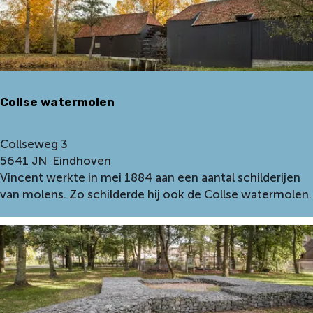
n
P
w
a
o
r
n
k
i
n
Collse watermolen
g
b
i
C
Collseweg 3
j
o
5641 JN
Eindhoven
f
l
Vincent werkte in mei 1884 aan een aantal schilderijen
a
l
van molens. Zo schilderde hij ook de Collse watermolen.
m
s
i
e
l
w
i
a
e
t
S
e
c
r