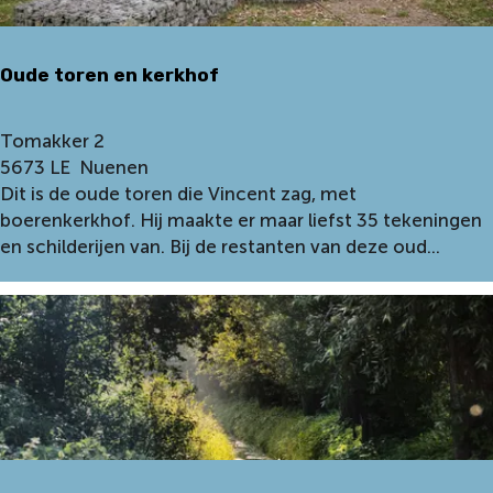
h
m
a
o
f
Oude toren en kerkhof
l
r
e
a
n
O
Tomakker 2
t
u
5673 LE
Nuenen
d
Dit is de oude toren die Vincent zag, met
e
boerenkerkhof. Hij maakte er maar liefst 35 tekeningen
t
en schilderijen van. Bij de restanten van deze oud...
o
r
e
n
e
n
k
e
r