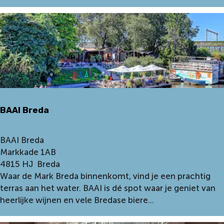
r
k
j
e
E
t
t
e
n
BAAI Breda
-
L
e
B
BAAI Breda
u
A
Markkade 1AB
r
A
4815 HJ
Breda
I
Waar de Mark Breda binnenkomt, vind je een prachtig
B
terras aan het water. BAAI is dé spot waar je geniet van
r
heerlijke wijnen en vele Bredase biere...
e
d