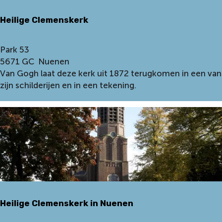
:
Heilige Clemenskerk
H
Park 53
e
5671 GC
Nuenen
i
Van Gogh laat deze kerk uit 1872 terugkomen in een van
l
zijn schilderijen en in een tekening.
i
g
e
C
l
e
m
e
n
Heilige Clemenskerk in Nuenen
s
k