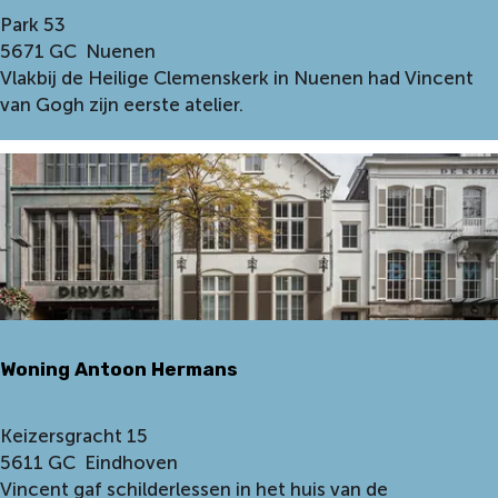
e
H
Park 53
r
e
5671 GC
Nuenen
k
i
Vlakbij de Heilige Clemenskerk in Nuenen had Vincent
l
van Gogh zijn eerste atelier.
i
g
e
C
l
e
m
e
n
Woning Antoon Hermans
s
k
e
W
Keizersgracht 15
r
o
5611 GC
Eindhoven
k
n
Vincent gaf schilderlessen in het huis van de