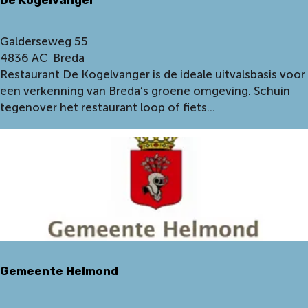
De Kogelvanger
h
û
s
D
Galderseweg 55
k
e
4836 AC
Breda
e
K
Restaurant De Kogelvanger is de ideale uitvalsbasis voor
o
een verkenning van Breda’s groene omgeving. Schuin
g
tegenover het restaurant loop of fiets...
e
l
v
a
n
g
e
r
Gemeente Helmond