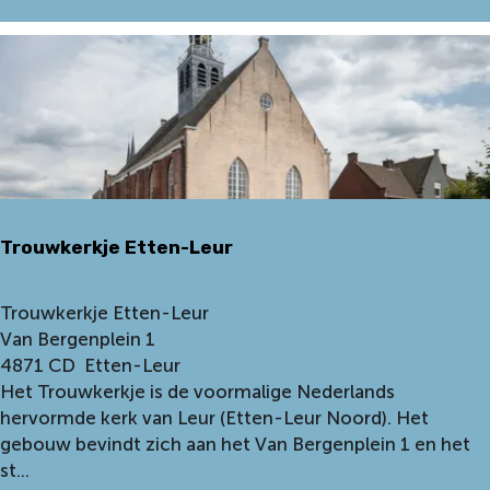
u
e
n
r
t
b
:
o
H
o
e
m
l
E
v
t
o
t
i
Trouwkerkje Etten-Leur
e
r
n
T
-
T
Trouwkerkje Etten-Leur
h
L
r
Van Bergenplein 1
u
e
o
4871 CD
Etten-Leur
i
u
u
Het Trouwkerkje is de voormalige Nederlands
s
r
w
hervormde kerk van Leur (Etten-Leur Noord). Het
k
gebouw bevindt zich aan het Van Bergenplein 1 en het
e
st...