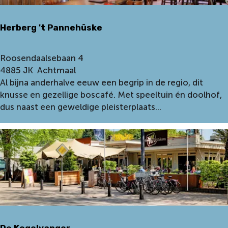
Herberg 't Pannehûske
H
Roosendaalsebaan 4
e
4885 JK
Achtmaal
r
Al bijna anderhalve eeuw een begrip in de regio, dit
b
knusse en gezellige boscafé. Met speeltuin én doolhof,
e
dus naast een geweldige pleisterplaats...
r
g
'
t
P
a
n
n
e