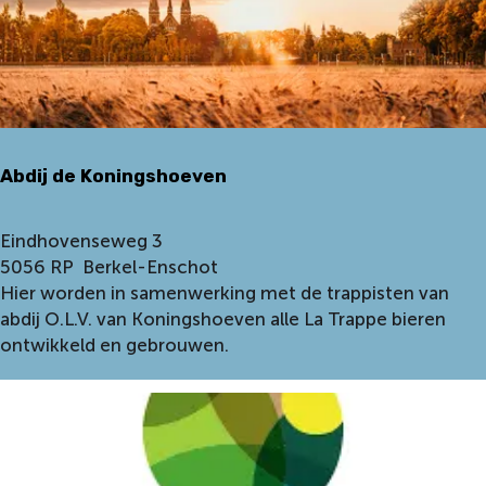
v
e
Abdij de Koningshoeven
A
Eindhovenseweg 3
b
5056 RP
Berkel-Enschot
d
Hier worden in samenwerking met de trappisten van
i
abdij O.L.V. van Koningshoeven alle La Trappe bieren
j
ontwikkeld en gebrouwen.
d
e
K
o
n