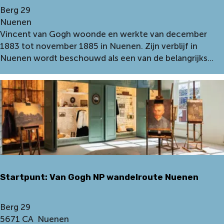
S
Berg 29
t
Nuenen
a
Vincent van Gogh woonde en werkte van december
r
1883 tot november 1885 in Nuenen. Zijn verblijf in
t
Nuenen wordt beschouwd als een van de belangrijks...
p
u
n
t
:
V
a
n
G
Startpunt: Van Gogh NP wandelroute Nuenen
o
g
h
S
Berg 29
f
t
5671 CA
Nuenen