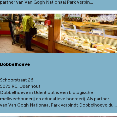
e
partner van Van Gogh Nationaal Park verbin...
n
r
d
i
e
j
l
S
r
w
o
a
u
a
t
n
e
e
N
Dobbelhoeve
n
u
e
D
Schoorstraat 26
n
o
5071 RC
Udenhout
e
b
Dobbelhoeve in Udenhout is een biologische
n
b
melkveehouderij en educatieve boerderij. Als partner
e
van Van Gogh Nationaal Park verbindt Dobbelhoeve du...
l