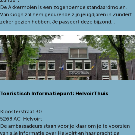
Zundert
k
De Akkermolen is een zogenoemde standaardmolen.
k
Van Gogh zal hem gedurende zijn jeugdjaren in Zundert
e
zeker gezien hebben. Je passeert deze bijzond...
r
m
o
l
e
n
Toeristisch Informatiepunt: HelvoirThuis
T
Kloosterstraat 30
o
5268 AC
Helvoirt
e
De ambassadeurs staan voor je klaar om je te voorzien
r
van alle informatie over Helvoirt en haar prachtige