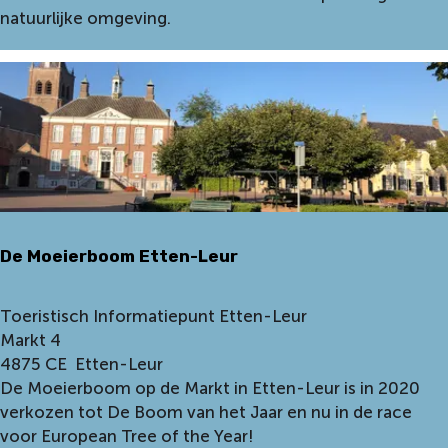
i
natuurlijke omgeving.
s
t
i
s
c
h
I
n
f
De Moeierboom Etten-Leur
o
r
m
D
Toeristisch Informatiepunt Etten-Leur
a
e
Markt 4
t
M
4875 CE
Etten-Leur
i
o
De Moeierboom op de Markt in Etten-Leur is in 2020
e
e
verkozen tot De Boom van het Jaar en nu in de race
p
i
voor European Tree of the Year!