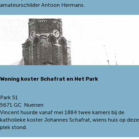
i
i
amateurschilder Antoon Hermans.
n
n
N
g
u
A
e
n
n
t
e
o
n
o
n
H
Woning koster Schafrat en Het Park
e
r
m
W
Park 51
a
o
5671 GC
Nuenen
n
n
Vincent huurde vanaf mei 1884 twee kamers bij de
s
i
katholieke koster Johannes Schafrat, wiens huis op deze
n
plek stond.
g