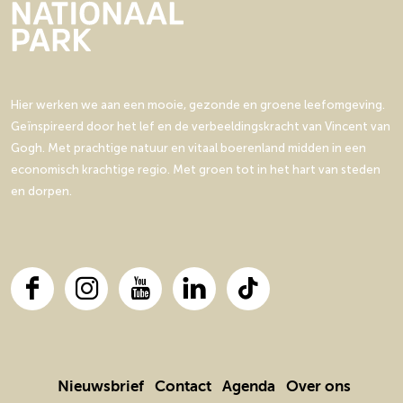
p
p
e
t
H
e
d
a
a
H
e
e
H
g
g
e
H
l
e
i
i
l
e
m
l
n
n
m
l
o
m
Hier werken we aan een mooie, gezonde en groene leefomgeving.
a
a
o
m
n
o
Geïnspireerd door het lef en de verbeeldingskracht van Vincent van
o
o
n
o
d
n
Gogh. Met prachtige natuur en vitaal boerenland midden in een
p
p
d
n
d
economisch krachtige regio. Met groen tot in het hart van steden
F
X
d
en dorpen.
a
c
e
b
o
F
I
Y
L
T
o
a
n
o
i
i
k
c
s
u
n
k
e
t
T
k
T
b
a
u
e
o
Nieuwsbrief
Contact
Agenda
Over ons