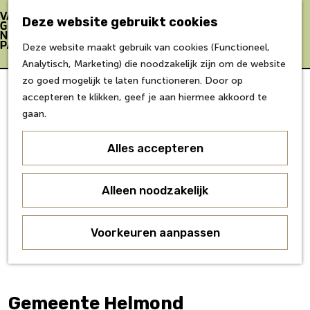
Bereikbaarheid
Eten & Drinken
Deze website gebruikt cookies
Verblijf &
Z
K
Deze website maakt gebruik van cookies (Functioneel,
accommodaties
o
a
M
G
Analytisch, Marketing) die noodzakelijk zijn om de website
Inspiratie
e
a
e
a
zo goed mogelijk te laten functioneren. Door op
k
r
n
n
accepteren te klikken, geef je aan hiermee akkoord te
Over Van Gogh
e
t
u
a
gaan.
Doe mee
n
a
Agenda
r
Alles accepteren
Over ons
d
Agenda
e
Onderwijs
h
Alleen noodzakelijk
Over ons
o
Voor partners
m
Voorkeuren aanpassen
Voor bezoekers
e
p
a
g
Gemeente Helmond
e