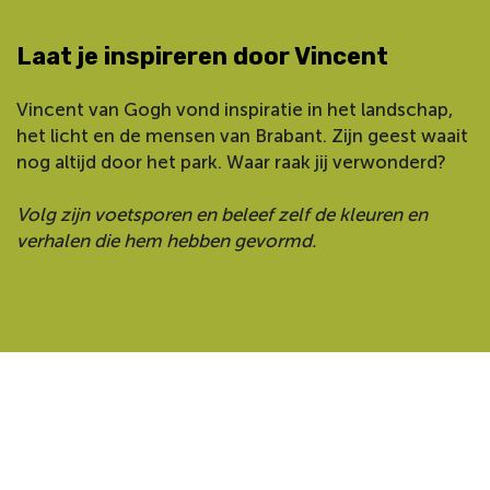
Laat je inspireren door Vincent
Vincent van Gogh vond inspiratie in het landschap,
het licht en de mensen van Brabant. Zijn geest waait
nog altijd door het park. Waar raak jij verwonderd?
Volg zijn voetsporen en beleef zelf de kleuren en
verhalen die hem hebben gevormd.