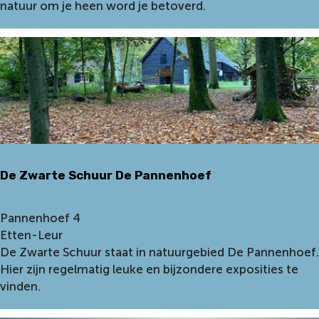
e
natuur om je heen word je betoverd.
e
r
t
v
e
n
D
e
P
a
De Zwarte Schuur De Pannenhoef
n
n
e
D
Pannenhoef 4
n
e
Etten-Leur
h
Z
De Zwarte Schuur staat in natuurgebied De Pannenhoef.
o
w
Hier zijn regelmatig leuke en bijzondere exposities te
e
a
vinden.
f
r