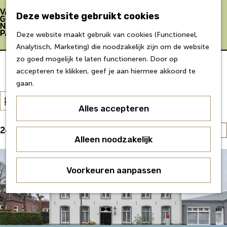
Bereikbaarheid
Eten & Drinken
Deze website gebruikt cookies
Verblijf &
Z
K
Deze website maakt gebruik van cookies (Functioneel,
accommodaties
o
a
M
G
Analytisch, Marketing) die noodzakelijk zijn om de website
Inspiratie
e
a
e
a
zo goed mogelijk te laten functioneren. Door op
k
r
n
n
Van Gogh locaties
accepteren te klikken, geef je aan hiermee akkoord te
Over Van Gogh
e
t
u
a
gaan.
Doe mee
n
a
W
S
Agenda
Filter
r
a
Alles accepteren
o
Over ons
d
t
r
Agenda
e
S
241 t/m 264 van 356 resultaten
z
t
Onderwijs
h
Alleen noodzakelijk
o
e
o
Over ons
o
r
e
e
Voor partners
m
t
r
Voorkeuren aanpassen
Voor bezoekers
k
e
e
o
j
p
e
p
e
a
r
:
g
o
e
p