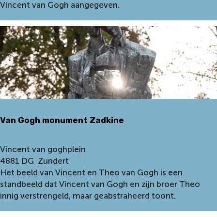
k
Vincent van Gogh aangegeven.
t
t
s
m
r
e
o
t
u
g
t
e
e
m
E
e
i
e
n
Van Gogh monument Zadkine
n
d
t
h
e
V
Vincent van goghplein
o
h
a
4881 DG
Zundert
v
u
n
Het beeld van Vincent en Theo van Gogh is een
e
i
G
standbeeld dat Vincent van Gogh en zijn broer Theo
n
s
o
innig verstrengeld, maar geabstraheerd toont.
Z
g
u