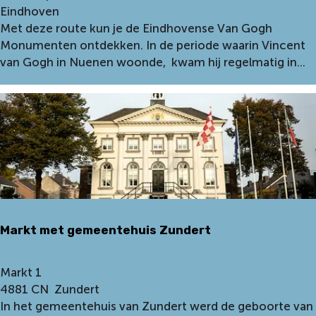
t
Eindhoven
n
a
Met deze route kun je de Eindhovense Van Gogh
r
Monumenten ontdekken. In de periode waarin Vincent
t
van Gogh in Nuenen woonde, kwam hij regelmatig in...
p
u
n
t
:
V
a
n
G
Markt met gemeentehuis Zundert
o
g
h
M
Markt 1
f
a
4881 CN
Zundert
i
r
In het gemeentehuis van Zundert werd de geboorte van
e