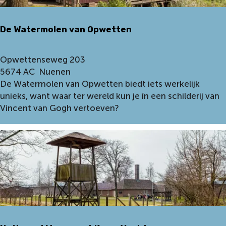
E
i
De Watermolen van Opwetten
n
d
h
D
Opwettenseweg 203
o
e
5674 AC
Nuenen
v
W
De Watermolen van Opwetten biedt iets werkelijk
e
a
unieks, want waar ter wereld kun je ín een schilderij van
n
t
Vincent van Gogh vertoeven?
e
r
m
o
l
e
n
v
a