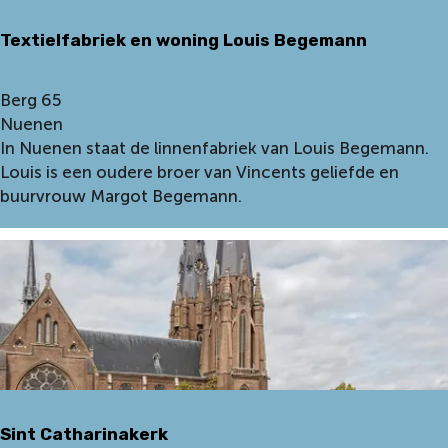
:
Textielfabriek en woning Louis Begemann
T
Berg 65
e
Nuenen
x
In Nuenen staat de linnenfabriek van Louis Begemann.
t
Louis is een oudere broer van Vincents geliefde en
i
buurvrouw Margot Begemann.
e
l
f
a
b
r
i
e
k
Sint Catharinakerk
e