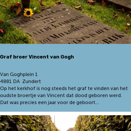
h
n
m
d
o
e
n
r
u
t
m
e
n
Graf broer Vincent van Gogh
t
Z
a
G
Van Goghplein 1
d
r
4881 DA
Zundert
k
a
Op het kerkhof is nog steeds het graf te vinden van het
i
f
oudste broertje van Vincent dat dood geboren werd.
n
b
Dat was precies een jaar voor de geboort...
e
r
o
e
r