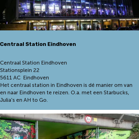
l
u
a
v
a
i
t
g
s
n
H
Centraal Station Eindhoven
e
a
a
C
Centraal Station Eindhoven
g
e
Stationsplein 22
v
n
5611 AC
Eindhoven
e
t
Het centraal station in Eindhoven is dé manier om van
l
r
en naar Eindhoven te reizen. O.a. met een Starbucks,
d
a
Julia's en AH to Go.
a
l
S
t
a