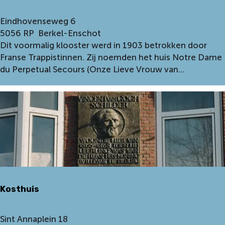
V
g
a
D
Eindhovenseweg 6
o
n
e
5056 RP
Berkel-Enschot
r
G
R
Dit voormalig klooster werd in 1903 betrokken door
s
o
e
Franse Trappistinnen. Zij noemden het huis Notre Dame
g
n
du Perpetual Secours (Onze Lieve Vrouw van...
h
d
E
i
t
e
t
r
e
h
n
o
-
e
L
v
e
e
u
Kosthuis
r
K
Sint Annaplein 18