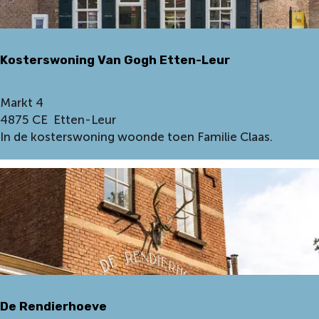
v
e
r
Kosterswoning Van Gogh Etten-Leur
b
i
n
K
Markt 4
d
o
4875 CE
Etten-Leur
i
s
In de kosterswoning woonde toen Familie Claas.
n
t
g
e
s
r
z
s
o
w
n
o
e
n
R
i
o
n
n
De Rendierhoeve
g
d