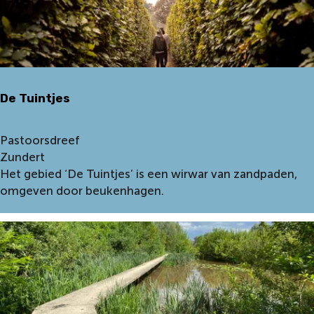
V
i
n
c
e
De Tuintjes
n
t
v
D
Pastoorsdreef
a
e
Zundert
n
T
Het gebied ‘De Tuintjes’ is een wirwar van zandpaden,
G
u
omgeven door beukenhagen.
o
i
g
n
h
t
j
e
s