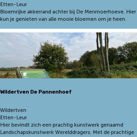
k
Etten-Leur
k
Bloemrijke akkerrand achter bij De Menmoerhoeve. Hier
e
kun je genieten van alle mooie bloemen om je heen.
r
r
a
n
d
M
e
n
m
Wildertven De Pannenhoef
o
e
r
W
Wildertven
h
i
Etten-Leur
o
l
Hier bevindt zich een prachtig kunstwerk genaamd
e
d
Landschapskunstwerk Werelddragers. Met de prachtige
v