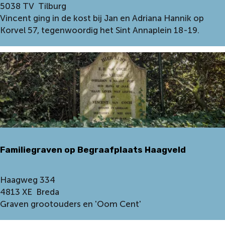
o
5038 TV
Tilburg
s
Vincent ging in de kost bij Jan en Adriana Hannik op
t
Korvel 57, tegenwoordig het Sint Annaplein 18-19.
h
u
i
s
Familiegraven op Begraafplaats Haagveld
F
Haagweg 334
a
4813 XE
Breda
m
Graven grootouders en 'Oom Cent'
i