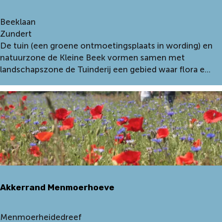
i
n
D
Beeklaan
e
e
Zundert
n
T
De tuin (een groene ontmoetingsplaats in wording) en
d
u
natuurzone de Kleine Beek vormen samen met
e
i
landschapszone de Tuinderij een gebied waar flora e...
K
n
l
d
e
e
i
r
n
i
e
j
B
e
e
k
Akkerrand Menmoerhoeve
A
Menmoerheidedreef