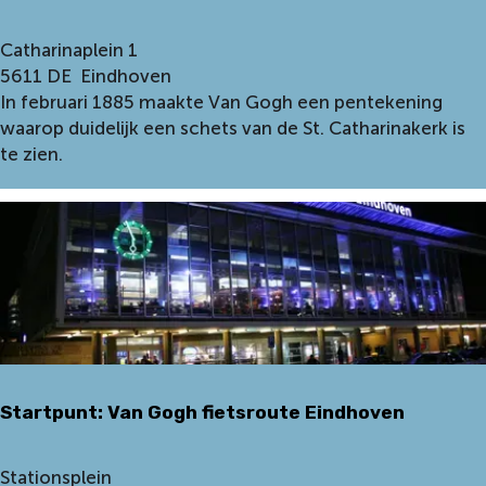
n
w
S
Catharinaplein 1
o
i
5611 DE
Eindhoven
n
n
In februari 1885 maakte Van Gogh een pentekening
i
t
waarop duidelijk een schets van de St. Catharinakerk is
n
C
te zien.
g
a
L
t
o
h
u
a
i
r
s
i
B
n
e
a
g
k
e
Startpunt: Van Gogh fietsroute Eindhoven
e
m
r
a
k
S
Stationsplein
n