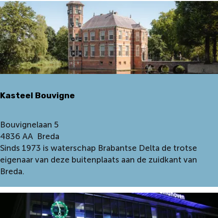
l
i
e
g
r
a
v
e
Kasteel Bouvigne
n
o
p
K
Bouvignelaan 5
B
a
4836 AA
Breda
e
s
Sinds 1973 is waterschap Brabantse Delta de trotse
g
t
eigenaar van deze buitenplaats aan de zuidkant van
r
e
Breda.
a
e
a
l
f
B
p
o