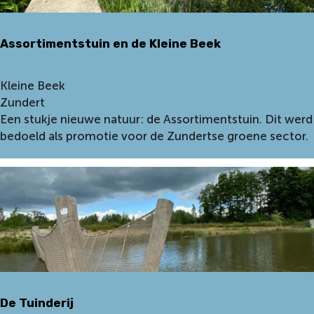
Assortimentstuin en de Kleine Beek
A
Kleine Beek
s
Zundert
s
Een stukje nieuwe natuur: de Assortimentstuin. Dit werd
o
bedoeld als promotie voor de Zundertse groene sector.
r
t
i
m
e
n
t
s
t
De Tuinderij
u