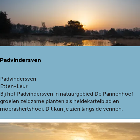
t
e
S
c
h
u
u
r
Padvindersven
D
e
P
P
Padvindersven
a
a
Etten-Leur
n
d
Bij het Padvindersven in natuurgebied De Pannenhoef
n
v
groeien zeldzame planten als heidekartelblad en
e
i
moerashertshooi. Dit kun je zien langs de vennen.
n
n
h
d
o
e
e
r