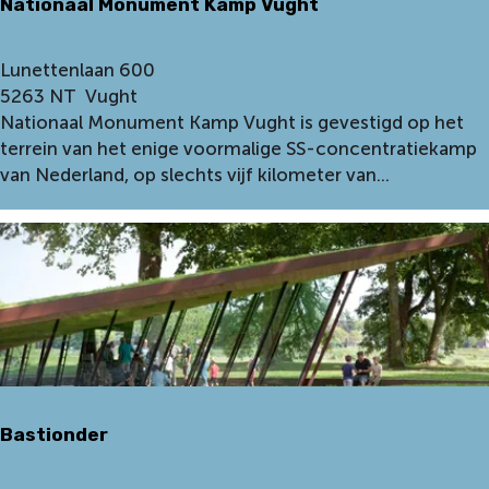
Nationaal Monument Kamp Vught
n
O
p
N
Lunettenlaan 600
w
a
5263 NT
Vught
e
t
Nationaal Monument Kamp Vught is gevestigd op het
t
i
terrein van het enige voormalige SS-concentratiekamp
t
o
van Nederland, op slechts vijf kilometer van...
e
n
n
a
a
l
M
o
n
u
m
Bastionder
e
n
t