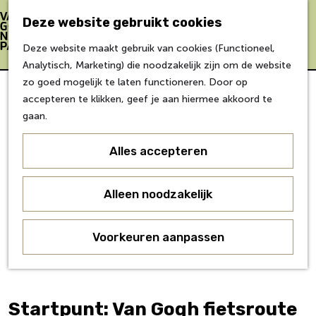
Bereikbaarheid
Eten & Drinken
Deze website gebruikt cookies
Verblijf &
Z
K
Deze website maakt gebruik van cookies (Functioneel,
accommodaties
o
a
M
G
Analytisch, Marketing) die noodzakelijk zijn om de website
Inspiratie
e
a
e
a
zo goed mogelijk te laten functioneren. Door op
k
r
n
n
accepteren te klikken, geef je aan hiermee akkoord te
Over Van Gogh
e
t
u
a
gaan.
Doe mee
n
a
Agenda
r
Alles accepteren
Over ons
d
Agenda
e
Onderwijs
h
Alleen noodzakelijk
Over ons
o
Voor partners
m
Voorkeuren aanpassen
Voor bezoekers
e
p
a
g
Startpunt: Van Gogh fietsroute
e