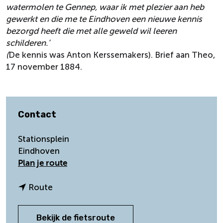
watermolen te Gennep, waar ik met plezier aan heb
gewerkt en die me te Eindhoven een nieuwe kennis
bezorgd heeft die met alle geweld wil leeren
schilderen.’
(
De kennis was Anton Kerssemakers). Brief aan Theo,
17 november 1884.
Contact
Stationsplein
Eindhoven
n
Plan je route
a
a
n
Route
r
a
S
a
Bekijk de fietsroute
t
r