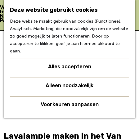
Bereikbaarheid
Eten & Drinken
Deze website gebruikt cookies
Verblijf &
Z
K
Deze website maakt gebruik van cookies (Functioneel,
accommodaties
o
a
M
G
Analytisch, Marketing) die noodzakelijk zijn om de website
Inspiratie
e
a
e
a
zo goed mogelijk te laten functioneren. Door op
k
r
n
n
accepteren te klikken, geef je aan hiermee akkoord te
Over Van Gogh
e
t
u
a
gaan.
Doe mee
n
a
Agenda
r
Alles accepteren
Over ons
d
Agenda
e
Onderwijs
h
Alleen noodzakelijk
Over ons
o
Voor partners
m
Voorkeuren aanpassen
Voor bezoekers
e
p
a
g
Lavalampje maken in het Van
e