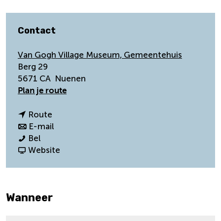
Contact
Van Gogh Village Museum, Gemeentehuis
Berg 29
5671 CA
Nuenen
n
Plan je route
a
a
n
Route
r
a
n
E-mail
L
L
a
a
Bel
a
a
r
a
v
Website
v
v
L
r
a
a
a
a
L
n
l
l
v
a
L
Wanneer
a
a
a
v
a
m
m
l
a
v
p
p
a
l
a