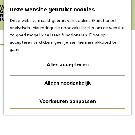
Bereikbaarheid
Eten & Drinken
Deze website gebruikt cookies
Verblijf &
Z
K
Deze website maakt gebruik van cookies (Functioneel,
accommodaties
o
a
M
G
Leaflet
|
Powered by Esri | Esri, HERE, Garmin, USGS, Intermap, INCREMENT P, NRCAN, Esri Japan, METI,
Analytisch, Marketing) die noodzakelijk zijn om de website
Esri China (Hong Kong), NOSTRA, © OpenStreetMap contributors, and the GIS User Community
Inspiratie
e
a
e
a
zo goed mogelijk te laten functioneren. Door op
Geen resultaten gevonden
Filter
k
r
n
n
accepteren te klikken, geef je aan hiermee akkoord te
Over Van Gogh
e
t
u
a
+
gaan.
Doe mee
n
a
−
Agenda
r
Alles accepteren
Over ons
d
Agenda
e
Onderwijs
h
Alleen noodzakelijk
Over ons
o
Voor partners
m
Voorkeuren aanpassen
Voor bezoekers
e
p
a
g
e