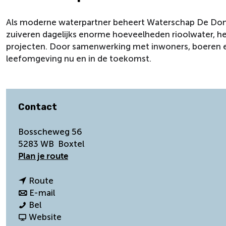
Als moderne waterpartner beheert Waterschap De Dom
zuiveren dagelijks enorme hoeveelheden rioolwater, her
projecten. Door samenwerking met inwoners, boeren en
leefomgeving nu en in de toekomst.
Contact
Bosscheweg 56
5283 WB
Boxtel
n
Plan je route
a
a
n
Route
r
a
n
E-mail
W
W
a
a
Bel
a
a
r
a
v
Website