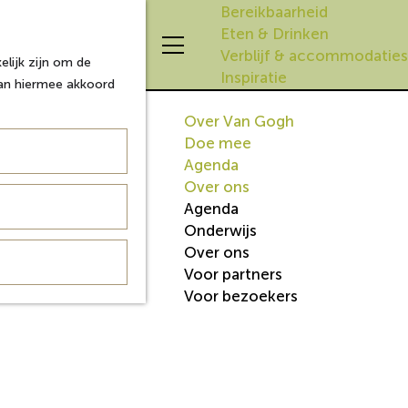
Bereikbaarheid
Eten & Drinken
Z
K
Verblijf & accommodaties
lijk zijn om de
o
a
M
Inspiratie
aan hiermee akkoord
e
a
e
k
r
n
Over Van Gogh
e
t
u
Doe mee
n
Agenda
Over ons
Agenda
Onderwijs
Over ons
Voor partners
Voor bezoekers