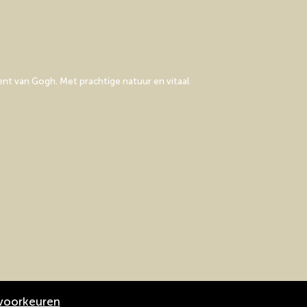
nt van Gogh. Met prachtige natuur en vitaal
voorkeuren