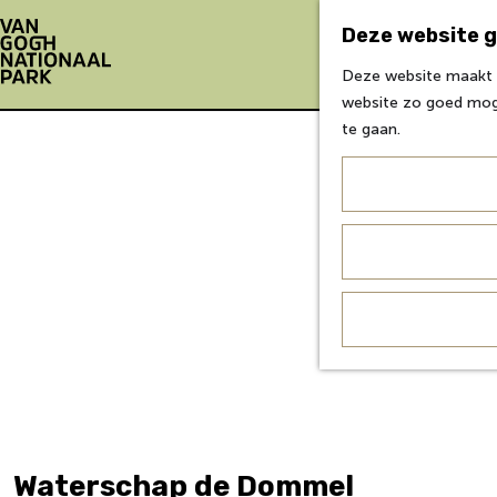
Deze website g
Deze website maakt g
G
website zo goed moge
a
te gaan.
n
a
a
r
d
e
h
o
m
e
p
a
g
Waterschap de Dommel
e