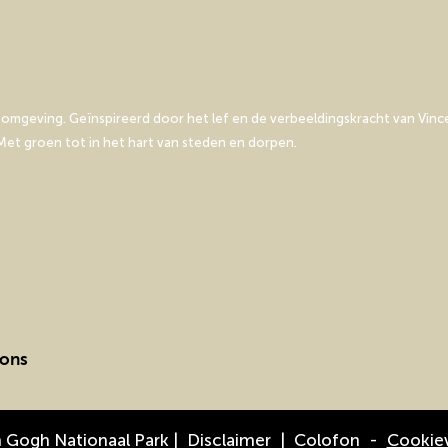
mgeving. Geïnspireerd door het lef en de verbeeldingskracht van Vince
et groen tot in het hart van steden en dorpen.
 ons
 Gogh Nationaal Park |
Disclaimer
|
Colofon
-
Cookie