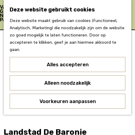
Bereikbaarheid
Eten & Drinken
Deze website gebruikt cookies
Verblijf &
Z
K
Deze website maakt gebruik van cookies (Functioneel,
accommodaties
o
a
M
G
Analytisch, Marketing) die noodzakelijk zijn om de website
Inspiratie
e
a
e
a
zo goed mogelijk te laten functioneren. Door op
k
r
n
n
accepteren te klikken, geef je aan hiermee akkoord te
Over Van Gogh
e
t
u
a
gaan.
Doe mee
n
a
Agenda
r
Alles accepteren
Over ons
d
Agenda
e
Onderwijs
h
Alleen noodzakelijk
Over ons
o
Voor partners
m
Voorkeuren aanpassen
Voor bezoekers
e
p
a
g
Landstad De Baronie
e