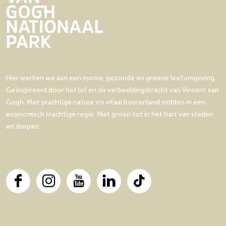
i
n
n
e
e
e
i
i
p
p
e
e
a
a
g
g
i
i
n
n
Hier werken we aan een mooie, gezonde en groene leefomgeving.
a
a
Geïnspireerd door het lef en de verbeeldingskracht van Vincent van
o
o
Gogh. Met prachtige natuur en vitaal boerenland midden in een
p
p
economisch krachtige regio. Met groen tot in het hart van steden
F
X
en dorpen.
a
c
e
b
o
F
I
Y
L
T
o
a
n
o
i
i
k
c
s
u
n
k
e
t
T
k
T