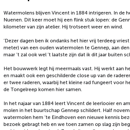
Watermolens blijven Vincent in 1884 intrigeren. In de 
Nuenen. Dit keer moet hij een flink stuk lopen: de Ge
kilometer van zijn atelier. Hij trotseert weer en wind.
‘Dezer dagen ben ik ondanks het hier vrij terdeeg vries
meter) van een ouden watermolen te Gennep, aan den a
maar ’t zal ook wel ’t laatste zijn dat ik dit jaar buiten s
Het bouwwerk legt hij meermaals vast. Hij werkt aan 
en maakt ook een geschilderde close up van de raderen 
er twee raderen, waarbij het kleine rad fungeert voor 
de Tongelreep komen hier samen.
In het najaar van 1884 leert Vincent de leerlooier en
molen in het buurtschap Gennep schildert. Half novemb
watermolen hem ‘te Eindhoven een nieuwe kennis bezorg
bezoek gebragt heb en we toen zamen op slag zijn begon