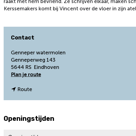
raakt met hem bevriend. Ze schrijven elkaar, maken 
Kerssemakers komt bij Vincent over de vloer in zijn a
Contact
Genneper watermolen
Genneperweg 143
5644 RS
Eindhoven
n
Plan je route
a
a
n
Route
r
a
G
a
e
r
Openingstijden
n
G
n
e
e
n