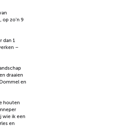
van
, op zo'n 9
r dan 1
werken –
landschap
en draaien
de Dommel en
de houten
enneper
 wie ik een
rles en