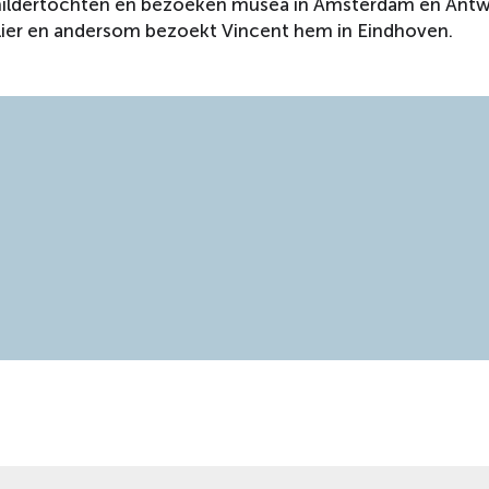
schildertochten en bezoeken musea in Amsterdam en Ant
telier en andersom bezoekt Vincent hem in Eindhoven.