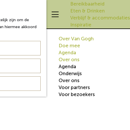
Bereikbaarheid
Eten & Drinken
Z
K
Verblijf & accommodaties
lijk zijn om de
o
a
M
Inspiratie
aan hiermee akkoord
e
a
e
k
r
n
Over Van Gogh
e
t
u
Doe mee
n
Agenda
Over ons
Agenda
Onderwijs
Over ons
Voor partners
Voor bezoekers