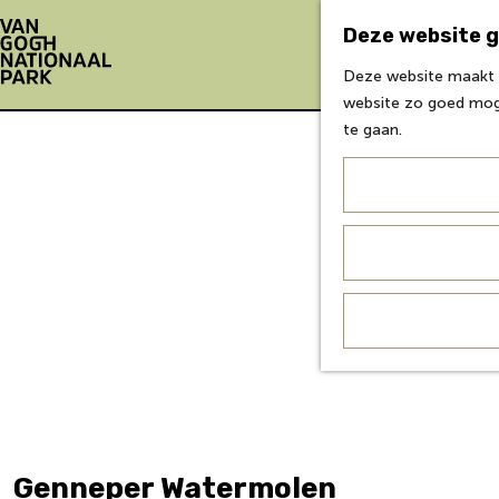
Deze website g
Deze website maakt g
G
website zo goed moge
a
te gaan.
n
a
a
r
d
e
h
o
m
e
p
a
g
Genneper Watermolen
e