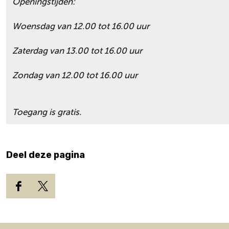
Openingstijden:
p
n
e
e
Woensdag van 12.00 tot 16.00 uur
r
p
W
e
Zaterdag van 13.00 tot 16.00 uur
a
r
t
W
Zondag van 12.00 tot 16.00 uur
e
a
r
t
m
e
Toegang is gratis.
o
r
l
m
e
o
n
l
Deel deze pagina
e
n
D
D
e
e
e
e
l
l