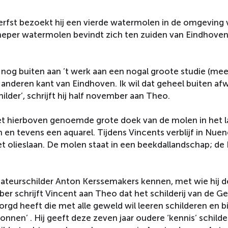
herfst bezoekt hij een vierde watermolen in de omgeving 
nneper watermolen bevindt zich ten zuiden van Eindhoven
t nog buiten aan ’t werk aan een nogal groote studie (mee
nderen kant van Eindhoven. Ik wil dat geheel buiten af
childer’, schrijft hij half november aan Theo.
het hierboven genoemde grote doek van de molen in het 
en tevens een aquarel. Tijdens Vincents verblijf in Nuen
het olieslaan. De molen staat in een beekdallandschap; 
 amateurschilder Anton Kerssemakers kennen, met wie hij 
er schrijft Vincent aan Theo dat het schilderij van de G
d heeft die met alle geweld wil leeren schilderen en bij
nen’ . Hij geeft deze zeven jaar oudere ‘kennis’ schilde