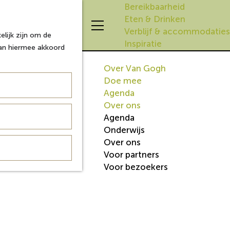
Bereikbaarheid
Eten & Drinken
Z
K
Verblijf & accommodaties
lijk zijn om de
o
a
M
Inspiratie
aan hiermee akkoord
e
a
e
k
r
n
Over Van Gogh
e
t
u
Doe mee
n
Agenda
Over ons
Agenda
Onderwijs
Over ons
Voor partners
Voor bezoekers