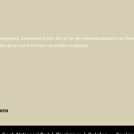
mgeving. Geïnspireerd door het lef en de verbeeldingskracht van Vince
et groen tot in het hart van steden en dorpen.
 ons