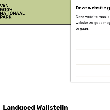
Deze website g
Deze website maakt g
G
website zo goed moge
a
te gaan.
n
a
a
r
d
e
h
o
m
e
p
a
g
Landgoed Wallsteijn
e