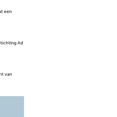
at een
tichting Ad
nt van