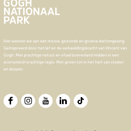
e
e
n
t
t
t
o
h
p
p
t
e
e
t
o
a
a
e
O
O
t
g
g
O
i
i
i
i
i
r
r
n
n
r
s
s
Hier werken we aan een mooie, gezonde en groene leefomgeving.
a
a
s
c
c
Geïnspireerd door het lef en de verbeeldingskracht van Vincent van
o
o
c
h
h
Gogh. Met prachtige natuur en vitaal boerenland midden in een
p
p
h
o
o
economisch krachtige regio. Met groen tot in het hart van steden
F
X
o
t
t
en dorpen.
a
t
c
e
b
o
F
I
Y
L
T
o
a
n
o
i
i
k
c
s
u
n
k
e
t
T
k
T