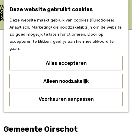
Bereikbaarheid
Eten & Drinken
Deze website gebruikt cookies
Verblijf &
Z
K
Deze website maakt gebruik van cookies (Functioneel,
accommodaties
o
a
M
G
Analytisch, Marketing) die noodzakelijk zijn om de website
Inspiratie
e
a
e
a
zo goed mogelijk te laten functioneren. Door op
k
r
n
n
accepteren te klikken, geef je aan hiermee akkoord te
Over Van Gogh
e
t
u
a
gaan.
Doe mee
n
a
Agenda
r
Alles accepteren
Over ons
d
Agenda
e
Onderwijs
h
Alleen noodzakelijk
Over ons
o
Voor partners
m
Voorkeuren aanpassen
Voor bezoekers
e
p
a
g
Gemeente Oirschot
e