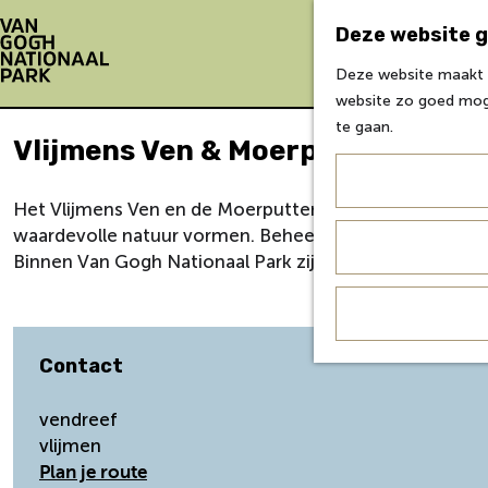
Deze website g
Deze website maakt g
G
website zo goed moge
a
te gaan.
Vlijmens Ven & Moerputten
n
a
a
Het Vlijmens Ven en de Moerputten zijn restanten van 
r
waardevolle natuur vormen. Beheerd door Natuurmonum
d
Binnen Van Gogh Nationaal Park zijn ze iconische ple
e
h
o
m
Contact
e
p
vendreef
a
vlijmen
g
n
Plan je route
e