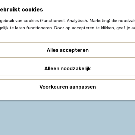
ebruikt cookies
ebruik van cookies (Functioneel, Analytisch, Marketing) die noodzake
lijk te laten functioneren. Door op accepteren te klikken, geef je 
Alles accepteren
uitgestrekte veengebieden waar water, trilvenen en rietl
enten, zijn ze bekend om libellen, orchideeën en weid
Alleen noodzakelijk
kken waar cultuurhistorie en natuur samenkomen.
Voorkeuren aanpassen