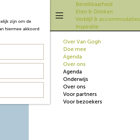
Bereikbaarheid
Eten & Drinken
Z
K
Verblijf & accommodaties
lijk zijn om de
o
a
M
Inspiratie
aan hiermee akkoord
e
a
e
k
r
n
Over Van Gogh
e
t
u
Doe mee
n
Agenda
anden
Over ons
evogels.
Agenda
Onderwijs
Over ons
Voor partners
Voor bezoekers