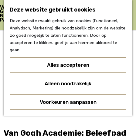
Bereikbaarheid
Eten & Drinken
Deze website gebruikt cookies
Verblijf &
Z
K
Deze website maakt gebruik van cookies (Functioneel,
accommodaties
o
a
M
G
Analytisch, Marketing) die noodzakelijk zijn om de website
Inspiratie
e
a
e
a
zo goed mogelijk te laten functioneren. Door op
k
r
n
n
accepteren te klikken, geef je aan hiermee akkoord te
Over Van Gogh
e
t
u
a
gaan.
Doe mee
n
a
Agenda
r
Alles accepteren
Over ons
d
Agenda
e
Onderwijs
h
Alleen noodzakelijk
Over ons
o
Voor partners
m
Voorkeuren aanpassen
Voor bezoekers
e
p
a
g
Van Gogh Academie: Beleefpad
e