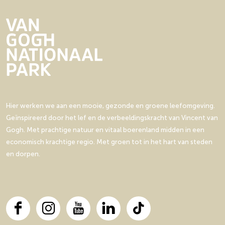
d
c
e
e
e
a
z
z
m
d
e
e
i
e
p
p
e
m
a
a
:
i
g
g
B
e
i
i
e
:
n
n
Hier werken we aan een mooie, gezonde en groene leefomgeving.
l
B
a
a
Geïnspireerd door het lef en de verbeeldingskracht van Vincent van
e
e
o
o
Gogh. Met prachtige natuur en vitaal boerenland midden in een
e
l
p
p
economisch krachtige regio. Met groen tot in het hart van steden
f
e
F
X
en dorpen.
p
e
a
a
f
c
d
p
e
Z
a
b
u
d
o
F
I
Y
L
T
n
Z
o