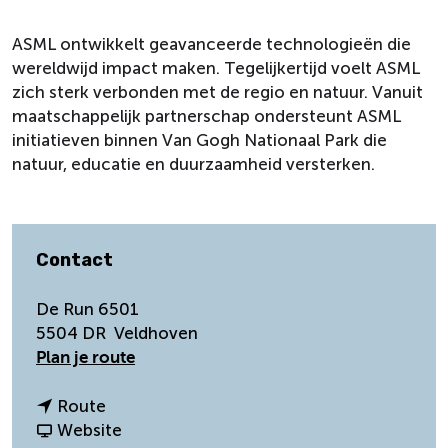
ASML ontwikkelt geavanceerde technologieën die
wereldwijd impact maken. Tegelijkertijd voelt ASML
zich sterk verbonden met de regio en natuur. Vanuit
maatschappelijk partnerschap ondersteunt ASML
initiatieven binnen Van Gogh Nationaal Park die
natuur, educatie en duurzaamheid versterken.
Contact
De Run 6501
5504 DR
Veldhoven
n
Plan je route
a
a
n
Route
r
a
v
Website