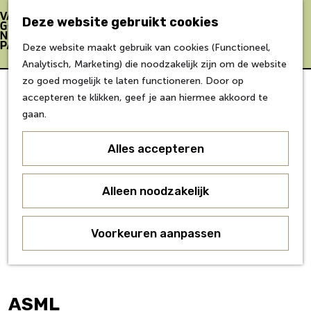
Bereikbaarheid
Eten & Drinken
Deze website gebruikt cookies
Verblijf &
Z
K
Deze website maakt gebruik van cookies (Functioneel,
accommodaties
o
a
M
G
Analytisch, Marketing) die noodzakelijk zijn om de website
Inspiratie
e
a
e
a
zo goed mogelijk te laten functioneren. Door op
k
r
n
n
accepteren te klikken, geef je aan hiermee akkoord te
Over Van Gogh
e
t
u
a
gaan.
Doe mee
n
a
Agenda
r
Alles accepteren
Over ons
d
Agenda
e
Onderwijs
h
Alleen noodzakelijk
Over ons
o
Voor partners
m
Voorkeuren aanpassen
Voor bezoekers
e
p
a
g
ASML
e