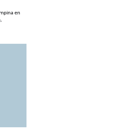
ampina en
,