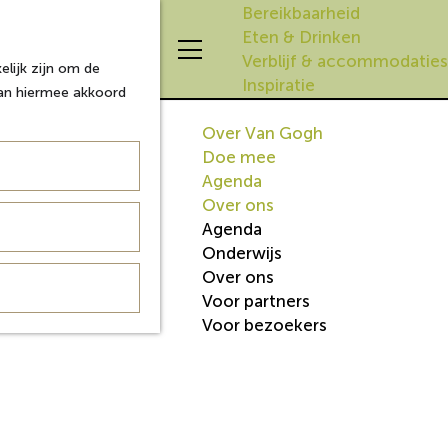
Bereikbaarheid
Eten & Drinken
Z
K
Verblijf & accommodaties
lijk zijn om de
o
a
M
Inspiratie
aan hiermee akkoord
e
a
e
k
r
n
Over Van Gogh
e
t
u
Doe mee
n
Agenda
Over ons
Agenda
Onderwijs
Over ons
Voor partners
Voor bezoekers