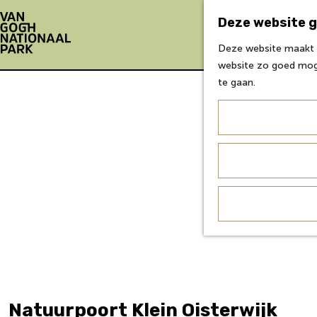
Deze website g
Deze website maakt g
G
website zo goed moge
a
te gaan.
n
a
a
r
d
e
h
o
m
e
p
a
g
Natuurpoort Klein Oisterwijk
e