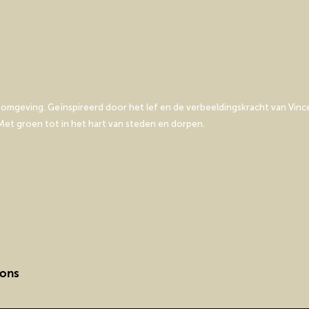
mgeving. Geïnspireerd door het lef en de verbeeldingskracht van Vince
et groen tot in het hart van steden en dorpen.
 ons