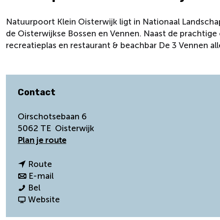
Natuurpoort Klein Oisterwijk ligt in Nationaal Landsc
de Oisterwijkse Bossen en Vennen. Naast de prachtige 
recreatieplas en restaurant & beachbar De 3 Vennen alle
Contact
Oirschotsebaan 6
5062 TE
Oisterwijk
n
Plan je route
a
a
n
Route
r
a
n
E-mail
N
N
a
a
Bel
a
a
r
a
v
Website
t
t
N
r
a