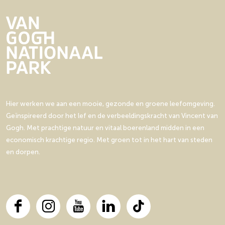
c
P
e
e
a
A
z
z
d
c
e
e
e
a
p
p
m
d
a
a
i
e
g
g
e
m
i
i
:
i
n
n
Hier werken we aan een mooie, gezonde en groene leefomgeving.
P
e
a
a
Geïnspireerd door het lef en de verbeeldingskracht van Vincent van
r
:
o
o
Gogh. Met prachtige natuur en vitaal boerenland midden in een
o
P
p
p
economisch krachtige regio. Met groen tot in het hart van steden
v
r
F
X
en dorpen.
i
o
a
n
v
c
c
i
e
i
n
b
e
c
o
F
I
Y
L
T
N
i
o
a
n
o
i
i