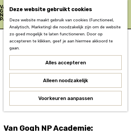
Bereikbaarheid
Eten & Drinken
Deze website gebruikt cookies
Verblijf &
Z
K
Deze website maakt gebruik van cookies (Functioneel,
accommodaties
o
a
M
G
Analytisch, Marketing) die noodzakelijk zijn om de website
Inspiratie
e
a
e
a
zo goed mogelijk te laten functioneren. Door op
k
r
n
n
accepteren te klikken, geef je aan hiermee akkoord te
Over Van Gogh
e
t
u
a
gaan.
Doe mee
n
a
Agenda
r
Alles accepteren
Over ons
d
Agenda
e
Onderwijs
h
Alleen noodzakelijk
Over ons
o
Voor partners
m
Voorkeuren aanpassen
Voor bezoekers
e
p
a
g
Van Gogh NP Academie:
e