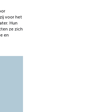
oor
ij voor het
ater. Hun
tten ze zich
ge en