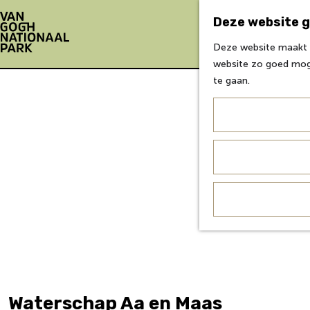
Deze website g
Deze website maakt g
G
website zo goed moge
a
te gaan.
n
a
a
r
d
e
h
o
m
e
p
a
g
Waterschap Aa en Maas
e