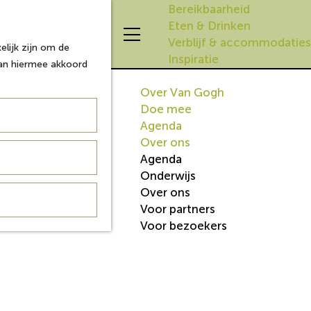
Bereikbaarheid
Eten & Drinken
Z
K
Verblijf & accommodaties
lijk zijn om de
o
a
M
Inspiratie
aan hiermee akkoord
e
a
e
k
r
n
Over Van Gogh
e
t
u
Doe mee
n
Agenda
Over ons
Agenda
Onderwijs
Over ons
Voor partners
Voor bezoekers