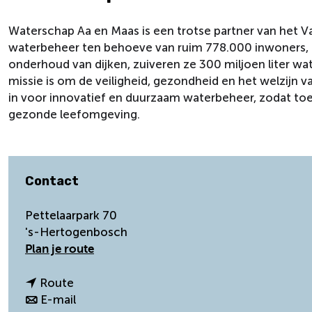
Waterschap Aa en Maas is een trotse partner van het Va
waterbeheer ten behoeve van ruim 778.000 inwoners, be
onderhoud van dijken, zuiveren ze 300 miljoen liter wa
missie is om de veiligheid, gezondheid en het welzijn v
in voor innovatief en duurzaam waterbeheer, zodat to
gezonde leefomgeving.
Contact
Pettelaarpark 70
's-Hertogenbosch
n
Plan je route
a
a
n
Route
r
a
n
E-mail