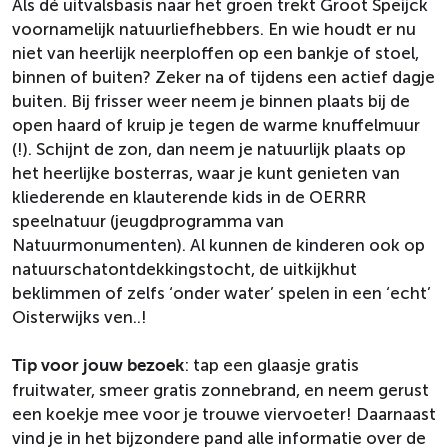
Als dé uitvalsbasis naar het groen trekt Groot Speijck
voornamelijk natuurliefhebbers. En wie houdt er nu
niet van heerlijk neerploffen op een bankje of stoel,
binnen of buiten? Zeker na of tijdens een actief dagje
buiten. Bij frisser weer neem je binnen plaats bij de
open haard of kruip je tegen de warme knuffelmuur
(!). Schijnt de zon, dan neem je natuurlijk plaats op
het heerlijke bosterras, waar je kunt genieten van
kliederende en klauterende kids in de OERRR
speelnatuur (jeugdprogramma van
Natuurmonumenten). Al kunnen de kinderen ook op
natuurschatontdekkingstocht, de uitkijkhut
beklimmen of zelfs ‘onder water’ spelen in een ‘echt’
Oisterwijks ven..!
: tap een glaasje gratis
Tip voor jouw bezoek
fruitwater, smeer gratis zonnebrand, en neem gerust
een koekje mee voor je trouwe viervoeter! Daarnaast
vind je in het bijzondere pand alle informatie over de