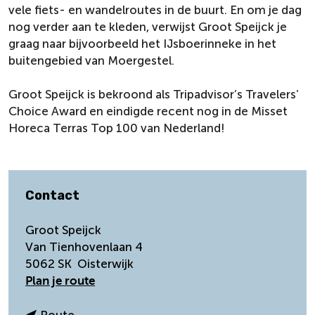
vele fiets- en wandelroutes in de buurt. En om je dag
nog verder aan te kleden, verwijst Groot Speijck je
graag naar bijvoorbeeld het IJsboerinneke in het
buitengebied van Moergestel.
Groot Speijck is bekroond als Tripadvisor’s Travelers’
Choice Award en eindigde recent nog in de Misset
Horeca Terras Top 100 van Nederland!
Contact
Groot Speijck
Van Tienhovenlaan 4
5062 SK
Oisterwijk
n
Plan je route
a
a
n