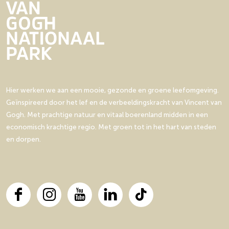
z
z
e
e
p
p
a
a
g
g
i
i
n
n
Hier werken we aan een mooie, gezonde en groene leefomgeving.
a
a
Geïnspireerd door het lef en de verbeeldingskracht van Vincent van
o
o
Gogh. Met prachtige natuur en vitaal boerenland midden in een
p
p
economisch krachtige regio. Met groen tot in het hart van steden
F
X
en dorpen.
a
c
e
b
o
F
I
Y
L
T
o
a
n
o
i
i
k
c
s
u
n
k