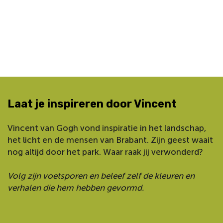
Laat je inspireren door Vincent
Vincent van Gogh vond inspiratie in het landschap,
het licht en de mensen van Brabant. Zijn geest waait
nog altijd door het park. Waar raak jij verwonderd?
Volg zijn voetsporen en beleef zelf de kleuren en
verhalen die hem hebben gevormd.