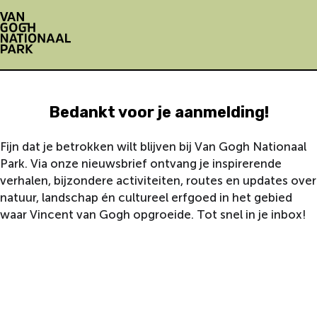
G
a
n
Bedankt voor je aanmelding!
a
a
r
Fijn dat je betrokken wilt blijven bij Van Gogh Nationaal
d
Park. Via onze nieuwsbrief ontvang je inspirerende
e
verhalen, bijzondere activiteiten, routes en updates over
h
natuur, landschap én cultureel erfgoed in het gebied
o
waar Vincent van Gogh opgroeide. Tot snel in je inbox!
m
e
p
a
g
e