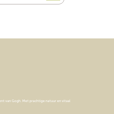
t
M
l
i
a
s
r
c
k
h
e
t
i
n
g
nt van Gogh. Met prachtige natuur en vitaal