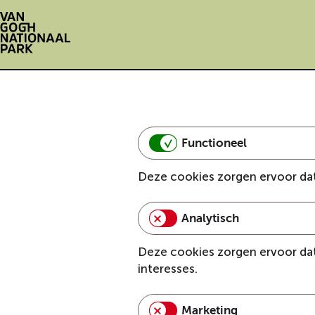
G
a
n
a
a
Functioneel
r
d
Deze cookies zorgen ervoor dat
e
h
o
Analytisch
m
e
Deze cookies zorgen ervoor da
p
interesses.
a
g
Marketing
e