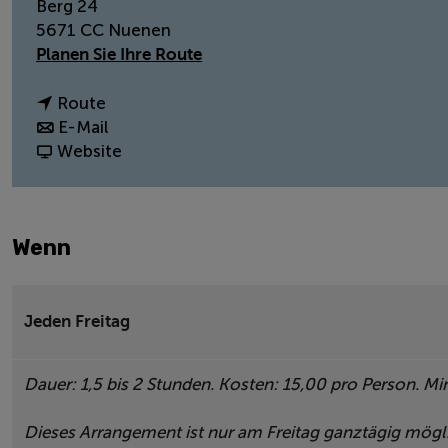
Berg 24
5671 CC
Nuenen
z
Planen Sie Ihre Route
u
m
Z
Route
S
u
Z
E-Mail
a
m
u
v
Website
l
S
m
o
o
a
S
n
n
l
a
S
Wenn
N
o
l
a
u
n
o
l
n
N
n
o
e
u
N
n
Jeden Freitag
V
n
u
N
i
e
n
u
Dauer: 1,5 bis 2 Stunden. Kosten: 15,00 pro Person. M
l
V
e
n
l
i
V
e
Dieses Arrangement ist nur am Freitag ganztägig mögl
e
l
i
V