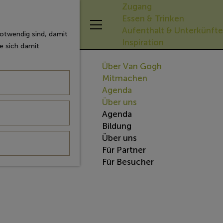
Zugang
Essen & Trinken
K
Aufenthalt & Unterkünfte
notwendig sind, damit
a
M
Inspiration
ie sich damit
r
e
t
n
Über Van Gogh
e
ü
Mitmachen
Agenda
Über uns
Agenda
Bildung
Über uns
Für Partner
Für Besucher