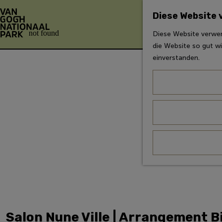
Diese Website
Diese Website verwen
Z
die Website so gut wi
u
einverstanden.
r
H
o
m
e
p
a
g
e
g
e
h
e
Salon Nune Ville | Arrangement 
n